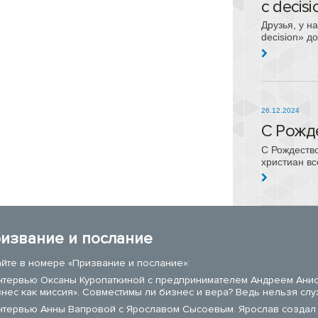
с decisi
Друзья, у н
decision» д
26.12.2024
С Рожд
С Рождеств
христиан вс
извание и послание
айте в номере «Призвание и послание»:
нтервью Оксаны Куропаткиной с предпринимателем Андреем Ани
знес как миссия». Совместимы ли бизнес и вера? Ведь нельзя слу
нтервью Анны Вапровой с Ярославом Сысоевым. Ярослав создал 