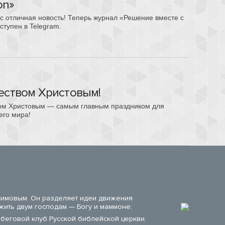
on»
ас отличная новость! Теперь журнал «Решение вместе с
оступен в Telegram.
еством Христовым!
ом Христовым — самым главным праздником для
его мира!
симовым. Он разделяет идеи движения
жить двум господам — Богу и маммоне;
беговой клуб Русской библейской церкви.