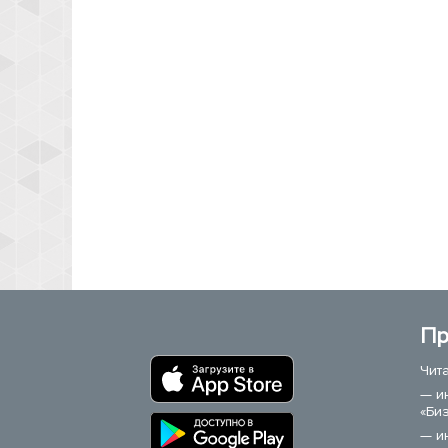
Пр
Чит
— и
«Би
— и