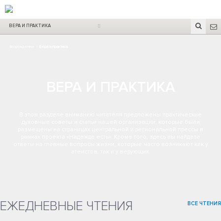
ВЕРА И ПРАКТИКА
Возрождение
/
Вера и практика
ВЕРА И ПРАКТИКА
В этом разделе вниманию читателя предложены практические
духовные советы и статьи нашей организации, которые были
размещены на страницах центральной и региональной прессы в
рамках проекта «Надежда есть». Кроме того, здесь вы найдете
ответы на главные вопросы жизни, которые часто возникают как у
атеистов, так и у верующих.
ЕЖЕДНЕВНЫЕ ЧТЕНИЯ
ВСЕ ЧТЕНИЯ