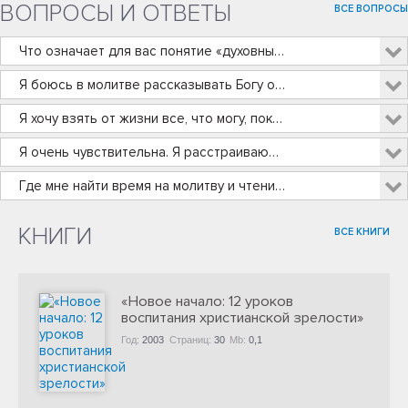
ВОПРОСЫ И ОТВЕТЫ
ВСЕ ВОПРОСЫ
Что означает для вас понятие «духовный человек»?
Я боюсь в молитве рассказывать Богу о том, что творится у меня в голове.
Я хочу взять от жизни все, что могу, пока я молод.Почему бы мне не повеселиться вдоволь?
Я очень чувствительна. Я расстраиваюсь и обижаюсь, когда подвергаюсь критике.
Где мне найти время на молитву и чтение Библии при всей моей занятости?
КНИГИ
ВСЕ КНИГИ
«Новое начало: 12 уроков
воспитания христианской зрелости»
Год:
2003
Страниц:
30
Mb:
0,1