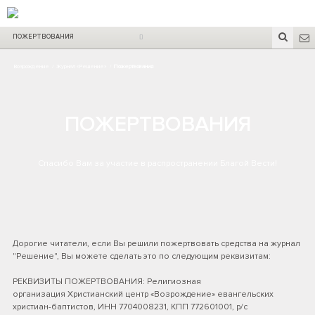
ПОЖЕРТВОВАНИЯ
Возрождение
/
Журнал «Решение»
/
Пожертвования
ПОЖЕРТВОВАНИЯ
Спасибо Вам за участие в распространении Благой Вести!
Дорогие читатели, если Вы решили пожертвовать средства на журнал
"Решение", Вы можете сделать это по следующим реквизитам:
РЕКВИЗИТЫ ПОЖЕРТВОВАНИЯ: Религиозная
организация Христианский центр «Возрождение» евангельских
христиан-баптистов, ИНН 7704008231, КПП 772601001, р/с