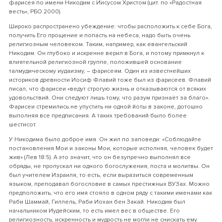
фарисея по имени Никодим с Иисусом Христом (цит. по «Радостная
весть», РБО 2000).
Широко распространено убеждение: чтобы расположить к себе Бога,
получить Его прощение и попасть на небеса, надо быть очень
религиозным человеком. Таким, например, как евангельский
Никодим. Он глубоко и искренне верил в Бога, и потому примкнул к
влиятельной религиозной группе, положившей основание
талмудическому иудаизму, – фарисеям. Один из известнейших
историков древности Иосиф Флавий тоже был из фарисеев. Флавий
писал, что фарисеи «ведут строгую жизнь и отказываются от всяких
удовольствий. Они следуют лишь тому, что разум признаёт за благо».
Фарисеи стремились не упустить ни одной йоты в законе, дотошно
выполняя все предписания. А таких требований было более
шестисот.
У Никодима было доброе имя. Он жил по заповеди: «Соблюдайте
постановления Мои и законы Мои, которые исполняя, человек будет
жив» (Лев 18:5). А это значит, что он безупречно выполнял все
обряды, не пропускал ни одного богослужения, поста и молитвы. Он
был учителем Израиля, то есть, если выразиться современным
языком, преподавал богословие в самых престижных ВУЗах. Можно
предположить, что его имя стояло в одном ряду с такими именами как
Раби Шаммай, Гиллель, Раби Иохан бен Закай. Никодим был
начальником Иудейским, то есть имел вес в обществе. Его
религиозность, искренность и мудрость не могли не снискать ему