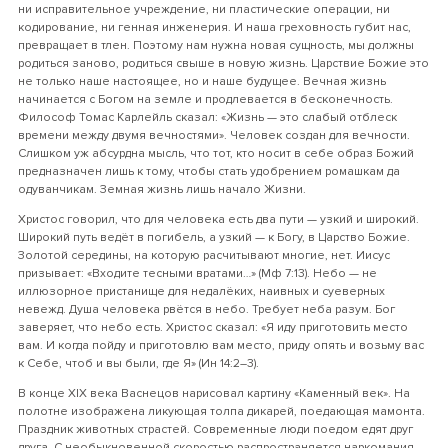
ни исправительное учреждение, ни пластические операции, ни
кодирование, ни генная инженерия. И наша греховность губит нас,
превращает в тлен. Поэтому нам нужна новая сущность, мы должны
родиться заново, родиться свыше в новую жизнь. Царствие Божие это
не только наше настоящее, но и наше будущее. Вечная жизнь
начинается с Богом на земле и продлевается в бесконечность.
Философ Томас Карлейль сказал: «Жизнь — это слабый отблеск
времени между двумя вечностями». Человек создан для вечности.
Слишком уж абсурдна мысль, что тот, кто носит в себе образ Божий
предназначен лишь к тому, чтобы стать удобрением ромашкам да
одуванчикам. Земная жизнь лишь начало Жизни.
Христос говорил, что для человека есть два пути — узкий и широкий.
Широкий путь ведёт в погибель, а узкий — к Богу, в Царство Божие.
Золотой середины, на которую расчитывают многие, нет. Иисус
призывает: «Входите тесными вратами…» (Мф 7:13). Небо — не
иллюзорное пристанище для недалёких, наивных и суеверных
невежд. Душа человека рвётся в небо. Требует неба разум. Бог
заверяет, что небо есть. Христос сказал: «Я иду приготовить место
вам. И когда пойду и приготовлю вам место, приду опять и возьму вас
к Себе, чтоб и вы были, где Я» (Ин 14:2–3).
В конце XIX века Васнецов нарисовал картину «Каменный век». На
полотне изображена ликующая толпа дикарей, поедающая мамонта.
Праздник животных страстей. Современные люди поедом едят друг
друга. С необыкновенной скоростью распространяется наркомания,