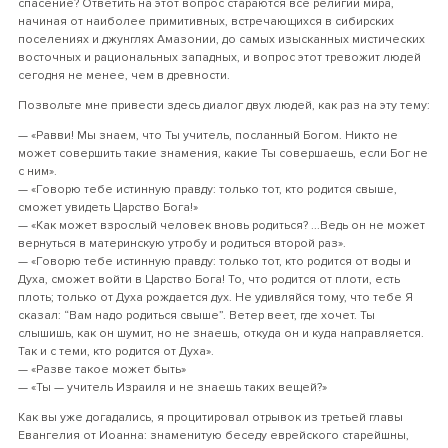
спасение? Ответить на этот вопрос стараются все религии мира,
начиная от наиболее примитивных, встречающихся в сибирских
поселениях и джунглях Амазонии, до самых изысканных мистических
восточных и рациональных западных, и вопрос этот тревожит людей
сегодня не менее, чем в древности.
Позвольте мне привести здесь диалог двух людей, как раз на эту тему:
— «Равви! Мы знаем, что Ты учитель, посланный Богом. Никто не
может совершить такие знамения, какие Ты совершаешь, если Бог не
с ним».
— «Говорю тебе истинную правду: только тот, кто родится свыше,
сможет увидеть Царство Бога!»
— «Как может взрослый человек вновь родиться? ...Ведь он не может
вернуться в материнскую утробу и родиться второй раз».
— «Говорю тебе истинную правду: только тот, кто родится от воды и
Духа, сможет войти в Царство Бога! То, что родится от плоти, есть
плоть; только от Духа рождается дух. Не удивляйся тому, что тебе Я
сказал: “Вам надо родиться свыше”. Ветер веет, где хочет. Ты
слышишь, как он шумит, но не знаешь, откуда он и куда направляется.
Так и с теми, кто родится от Духа».
— «Разве такое может быть»
— «Ты — учитель Израиля и не знаешь таких вещей?»
Как вы уже догадались, я процитировал отрывок из третьей главы
Евангелия от Иоанна: знаменитую беседу еврейского старейшны,