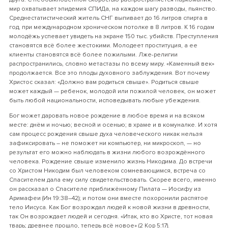
мир охватывает эпидемия СПИДа, на каждом шагу разводы, пьянство.
Среднестатистический житель СНГ выпивает до 16 литров спирта в
год, при международном хроническом потолке в 8 литров. К 16 годам
молодёжь успевает увидеть на экране 150 тыс. убийств. Преступления
становятся всё более жестокими. Молодеет проституция, а ее
клиенты становятся всё более пожилыми. Лже-религии
распространились, словно метастазы по всему миру. «Каменный век»
продолжается. Все это плоды духовного заблуждения. Вот почему
Христос сказал: «Должно вам родиться свыше». Родиться свыше
может каждый — ребенок, молодой или пожилой человек, он может
быть любой национальности, исповедывать любые убеждения.
Бог может даровать новое рождение в любое время и на всяком
месте: днём и ночью; весной и осенью; в храме и в комуналке. И хотя
сам процесс рождения свыше духа человеческого никак нельзя
зафиксировать – не поможет ни компьютер, ни микроскоп, — но
результат его можно наблюдать в жизни любого возрождённого
человека. Рождение свыше изменило жизнь Никодима. До встречи
со Христом Никодим был человеком сомневающимся, встреча со
Спасителем дала ему силу свидетельствовать. Скорее всего, именно
он рассказал о Спасителе приближённому Пилата — Иосифу из
Аримафеи (Ин 19:38–42); и потом они вместе похоронили распятое
тело Иисуса. Как Бог возрождал людей к новой жизни в древности,
так Он возрождает людей и сегодня. «Итак, кто во Христе, тот новая
тварь; древнее прошло, теперь всё новое» (2 Кор 5:17).