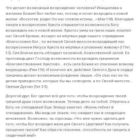
Что делает возможным возрождение человека? Инициатива и
желание Божие! Бог любит нас, потому и хочет возродить к новой
жизни. «Восхотев, родил Он нас словом истины...» (Иак 1:18). Благодаря
смерти и воскресению Христа открывается возможность Богу
возрождать нас к новой жизни. Христос умер за грехи наши, искупил
нас Своей Кровью, воскрес из мёртвых ради нашего оправдания.
«Благословен Бог… по великой Своей милости возродивший нас
воскресением Иисуса Христа из мёртвых к упованию живому» (1 Пет.
1:3). Сия Благая весть обладает неземной, божественной силой. Ее
проповедь дает Господу возможность возрождать грешников.
«Благовествование Христово… есть сила Божия ко спасению всякому
верующему» (Рим 1:16). И конечно же, действие Святого Духа в сердце
грешника делает возможным рождение свыше. «Он спас нас не по
делам праведности, которые бы мы сотворили, а по Своей милости…
Святым Духом» (Тит 3:5).
Дорогой друг, Бог сделал всё для того, чтобы возрождение твоей
грешной души стало возможным. Теперь дело за тобой. Обратись к
Богу, не откладывая! Еще Эпикур заметил: «Жизнь гибнет в
откладывании». Мы ведь не знаем, что ожидает нас в следующее
мгновение. Возможно, ты спросишь: «Что мне нужно сделать для
того, чтобы Бог возродил меня для Своего Царствия? Как получить
прощение грехов? Как обрести спасение, способность не грешить и
сердечный мир?»