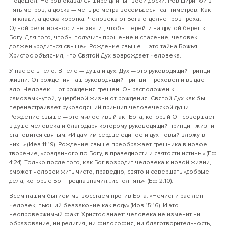
Подошёл. Но ров оказался шире длины твоей доски. Ров шириной в
пять метров, а доска — четыре метра восемьдесят сантиметров. Как
ни клади, а доска коротка. Человека от Бога отделяет ров греха.
Одной религиозности не хватит, чтобы перейти на другой берег к
Богу. Для того, чтобы получить прощение и спасение, человек
должен «родиться свыше». Рождение свыше — это тайна Божья.
Христос объяснил, что Святой Дух возрождает человека.
У нас есть тело. В теле — душа и дух. Дух — это руководящий принцип
жизни. От рождения наш руководящий принцип греховен и выдаёт
зло. Человек — от рождения грешен. Он расположен к
самозамкнутой, ущербной жизни от рождения. Святой Дух как бы
перенастраивает руководящий принцип человеческой души.
Рождение свыше — это милостивый акт Бога, который Он совершает
в душе человека и благодаря которому руководящий принцип жизни
становится святым. «И дам им сердце единое и дух новый вложу в
них…» (Иез 11:19). Рождение свыше преображает грешника в новое
творение, «созданного по Богу, в праведности и святости истины» (Еф
4:24). Только после того, как Бог возродит человека к новой жизни,
сможет человек жить чисто, праведно, свято и совершать «добрые
дела, которые Бог предназначил…исполнять» (Еф 2:10).
Всем нашим бытием мы восстаём против Бога. «Нечист и растлён
человек, пьющий беззаконие как воду» (Иов 15:16). И это
неопровержимый факт. Христос знает: человека не изменит ни
образование, ни религия, ни философия, ни благотворительность,