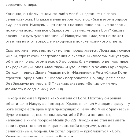
сердечного мира.
Конечно, он больше чем кто-либо мог бы надеяться на свою
религиозность. Но даже малая вероятность ошибки в этом вопросе
смущала его. Никодим ищет ответы на жизненно важные вопросы:
можно ли исполняя все обрядовое правило, угодить Богу? Какова
подлинная суть духовной жизни? Никодим понимал, что не может
ответить на этот вопрос, и находился в поиске истинного ответа.
Сколько жив человек, поиск истины продолжается. Люди ищут смысл
жизни, строят свои представления о счастье. Философы пишут труды
об утопии: о золотом веке, об островах блаженных, о вечном мире.
Так родились, «Новая Атлантида», «Путешествие в землю Офирскую».
Сегодня певица Диана Гурцкая поёт «Идиллию», в Республике Коми
строится Город Солнца. Человек подсознательно, ощущает в себе
безбрежную вечность. В Писаниях сказано: «Бог…вложил мир
(вечность) в сердце их» (Еккл 3:11).
Никодим почитал Христа как Учителя от Бога. Поэтому он решил
обратиться к Иисусу за помощью. Христос принял Никодима сразу — у
Бога всегда есть время для приходящих к Нему. «Ко Мне обратитесь и
будете спасены, все концы земли; ибо Я Бог, и нет иного», —
написано в книге пророка Исайи (45:22). Никодим не стал называть
свои титулы, не стал он и сранивать себя с другими, менее
религиозными, людьми. Он хотел одного — приблизиться к Богу.
Христос заговорил о Царстве Божьем.