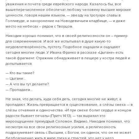
уважения и почета среди еврейского народа. Казалось бы, все
вышеперечисленное обеспечат любому человеку высшие мирские
ценности, говоря нашим языком, — звезду на тротуаре славы в
Голливуде, и захоронение на Новодевичьем кладбище, — и даже
место на небесах – рядом с Творцом.
Никодим хорошо понимал, что в своей религиозности он – пример
для современников. И всё же испытывал в душе какую-то
неудовлетворённость, пустоту. Подобное ощущали и ощущают
сегодня многие люди. У Ивана Франко в рассказе «Цыгане» есть
такой фрагмент. Стражник обнаруживает в пещере у костра людей и
допытывается:
— Кто вы такие?
— Цыгане…
— А что вы тут делаете?
— Пропадаем…
Не зная, что делать, куда себя деть, сегодня многие не живут, а
пропадают. Жизнь превращается в существование, а слёзы смеха — в
слёзы отчаяния и одиночества. «И при смехе болит сердце и концом
радости бывает печаль» (Притч 14:13), — так выразил это
мироощущение премудрый Соломон. Видимо, Никодим понимал, что
несмотря на все свои религиозные усилия, а религиозность
подразумевает связь с Высшим, с Богом, он одинок, что он не может
безбоязненно жить в мире греха и страстей, что нет у него