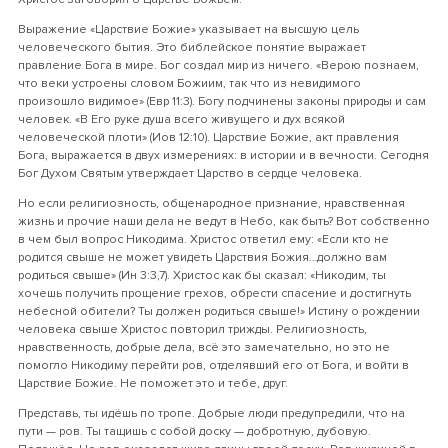
Выражение «Царствие Божие» указывает на высшую цель
человеческого бытия. Это библейское понятие выражает
правление Бога в мире. Бог создал мир из ничего. «Верою познаем,
что веки устроены словом Божиим, так что из невидимого
произошло видимое» (Евр 11:3). Богу подчинены законы природы и сам
человек. «В Его руке душа всего живущего и дух всякой
человеческой плоти» (Иов 12:10). Царствие Божие, акт правления
Бога, выражается в двух измерениях: в истории и в вечности. Сегодня
Бог Духом Святым утверждает Царство в сердце человека.
Но если религиозность, общенародное признание, нравственная
жизнь и прочие наши дела не ведут в Небо, как быть? Вот собственно
в чем был вопрос Никодима. Христос ответил ему: «Если кто не
родится свыше не может увидеть Царствия Божия…должно вам
родиться свыше» (Ин 3:3,7). Христос как бы сказал: «Никодим, ты
хочешь получить прощение грехов, обрести спасение и достигнуть
небесной обители? Ты должен родиться свыше!» Истину о рождении
человека свыше Христос повторил трижды. Религиозность,
нравственность, добрые дела, всё это замечательно, но это не
помогло Никодиму перейти ров, отделявший его от Бога, и войти в
Царствие Божие. Не поможет это и тебе, друг.
Представь, ты идёшь по тропе. Добрые люди предупредили, что на
пути — ров. Ты тащишь с собой доску — добротную, дубовую.