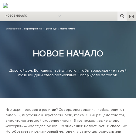
НОВОЕ НАЧАЛО
Возрождение
/
Вера и практика
/
Проповеди
/
Новое начало
НОВОЕ НАЧАЛО
Дорогой друг, Бог сделал всё для того, чтобы возрождение твоей
грешной души стало возможным. Теперь дело за тобой.
Что ищет человек в религии? Совершенствования, избавления от
скверны, внутренней неустроенности, греха. Он ищет целостности,
внеонтологической укоренненности. В греческом языке слово
«сотерия» — имеет два основных значения: целостность и спасение.
Но обретает ли религиозный человек ту самую целостность или