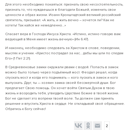
Для этого необходимо покаяться: признать свою несостоятельность,
признать то, что нуждаешься в благодати Божьей, изменить свои
ценности и образ жизни. Иоанн Кронштадтский великий российский
святитель, призывал: «А жить, и жить вечно – хочется ли? Как не
хотеть! Так кайся же немедленно…»
Спасает вера в Господа Иисуса Христа. «Истино, истино говорю вам:
верующий в Меня имеет жизнь вечную» (Ин 6:47).
И наконец, необходимо следовать за Христом в слове, поведении,
мыслях и учении. «Христос пострадал за нас… дабы мы шли по следам
Его» (1 Пет 2:21).
В Средневековье замки окружали рвами с водой. Попасть в замок
можно было только через подъёмный мост. Феодал решал, когда
спускать мост и когда его поднимать — кого пускать в замок и кого
выпускать. Друг, ты — хозяин замка своей бессмертной души. Бог
предлагает Свою помощь. Он хочет войти Святым Духом в твою
жизнь и возродить тебя, утвердить Царствие Божие в твоей жизни.
Бог не сделает это вопреки твоей воле. Ты должен сам принять
решение и впустить Христа в сердце. Не откладывай своё обращение.
Обратись к Богу сейчас!
2