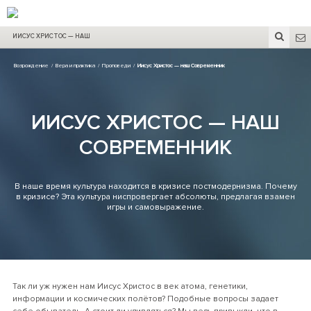
ИИСУС ХРИСТОС — НАШ
СОВРЕМЕННИК
Возрождение
/
Вера и практика
/
Проповеди
/
Иисус Христос — наш Современник
ИИСУС ХРИСТОС — НАШ
СОВРЕМЕННИК
В наше время культура находится в кризисе постмодернизма. Почему
в кризисе? Эта культура ниспровергает абсолюты, предлагая взамен
игры и самовыражение.
Так ли уж нужен нам Иисус Христос в век атома, генетики,
информации и космических полётов? Подобные вопросы задает