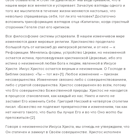
себе обыватель. А стоит ли удивляться? Мы ведь привыкли, что в
нашем мире все меняется и устаревает. Зачастую взгляды одного и
того же мыслителя в течение жизни меняются настолько, что
невольно спрашиваешь себя, тот ли это человек? Достаточно
вспомнить трансформацию взглядов отца «Капитала», когда страстный
сторонник Гегеля стал его критиком.
Все философские системы устаревали. В нашем изменчивом мире
изменяются даже мировые религии. Христианство проделало
большой путь от катакомб до имперской религии, и от нее — к
Реформации. Менялись формы, устройство Церкви, но неизменной
остается истина, проповедуемая христианской Церковью, ибо это
истина о неизменной любви Бога к людям, явленной в Иисусе
Христе. Иисус Христос остается верным и неизменным. О Господе в
Библии сказано: «Ты — тот же» [1]. Любое изменение — признак
несовершенства. Изменение связано либо с совершенствованием,
либо с утратой совершенства. Христос совершенен во всём, потому
что Его совершенство Божественной природы. Христос не находится
в процессе становления, как каждый из нас. Никто и ничто не
заставит Его изменить Себе. Григорий Нисский в четвёртом столетии
писал: «Божество не подлежит превратностям и изменениям, так как
нет ничего такого, что было бы лучше Его и во что Оно могло бы
преложиться» [2].
Говоря о неизменности Иисуса Христа, мы отнюдь не утверждаем, что
Он статичен и замкнут в Своём совершенстве. Христос исполнен