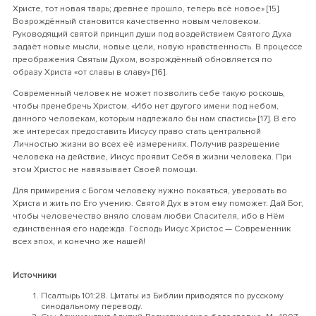
Христе, тот новая тварь; древнее прошло, теперь всё новое» [15].
Возрождённый становится качественно новым человеком.
Руководящий святой принцип души под воздействием Святого Духа
задаёт новые мысли, новые цели, новую нравственность. В процессе
преображения Святым Духом, возрождённый обновляется по
образу Христа «от славы в славу» [16].
Современный человек не может позволить себе такую роскошь,
чтобы пренебречь Христом. «Ибо нет другого имени под небом,
данного человекам, которым надлежало бы нам спастись» [17]. В его
же интересах предоставить Иисусу право стать центральной
Личностью жизни во всех её измерениях. Получив разрешение
человека на действие, Иисус проявит Себя в жизни человека. При
этом Христос не навязывает Своей помощи.
Для примирения с Богом человеку нужно покаяться, уверовать во
Христа и жить по Его учению. Святой Дух в этом ему поможет. Дай Бог,
чтобы человечество вняло словам любви Спасителя, ибо в Нём
единственная его надежда. Господь Иисус Христос — Современник
всех эпох, и конечно же нашей!
Источники
Псалтырь 101:28. Цитаты из Библии приводятся по русскому
синодальному переводу.