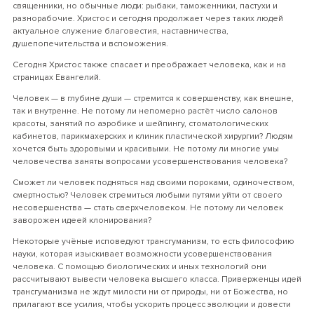
священники, но обычные люди: рыбаки, таможенники, пастухи и
разнорабочие. Христос и сегодня продолжает через таких людей
актуальное служение благовестия, наставничества,
душепопечительства и вспоможения.
Сегодня Христос также спасает и преображает человека, как и на
страницах Евангелий.
Человек — в глубине души — стремится к совершенству, как внешне,
так и внутренне. Не потому ли непомерно растёт число салонов
красоты, занятий по аэробике и шейпингу, стоматологических
кабинетов, парикмахерских и клиник пластической хирургии? Людям
хочется быть здоровыми и красивыми. Не потому ли многие умы
человечества заняты вопросами усовершенствования человека?
Сможет ли человек подняться над своими пороками, одиночеством,
смертностью? Человек стремиться любыми путями уйти от своего
несовершенства — стать сверхчеловеком. Не потому ли человек
заворожен идеей клонирования?
Некоторые учёные исповедуют трансгуманизм, то есть философию
науки, которая изыскивает возможности усовершенствования
человека. С помощью биологических и иных технологий они
рассчитывают вывести человека высшего класса. Приверженцы идей
трансгуманизма не ждут милости ни от природы, ни от Божества, но
прилагают все усилия, чтобы ускорить процесс эволюции и довести