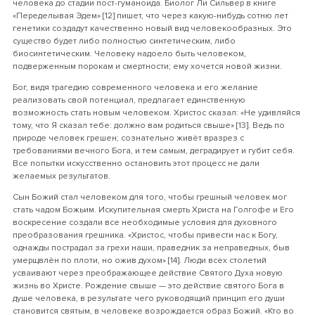
человека до стадии пост-гуманоида. Биолог Ли Сильвер в книге
«Переделывая Эдем» [12] пишет, что через какую-нибудь сотню лет
генетики создадут качественно новый вид человекообразных. Это
существо будет либо полностью синтетическим, либо
биосинтетическим. Человеку надоело быть человеком,
подверженным порокам и смертности; ему хочется новой жизни.
Бог, видя трагедию современного человека и его желание
реализовать свой потенциал, предлагает единственную
возможность стать новым человеком. Христос сказал: «Не удивляйся
тому, что Я сказал тебе: должно вам родиться свыше» [13]. Ведь по
природе человек грешен; сознательно живёт вразрез с
требованиями вечного Бога, и тем самым, деградирует и губит себя.
Все попытки искусственно остановить этот процесс не дали
желаемых результатов.
Сын Божий стал человеком для того, чтобы грешный человек мог
стать чадом Божьим. Искупительная смерть Христа на Голгофе и Его
воскресение создали все необходимые условия для духовного
преобразования грешника. «Христос, чтобы привести нас к Богу,
однажды пострадал за грехи наши, праведник за неправедных, быв
умерщвлён по плоти, но ожив духом» [14]. Люди всех столетий
усваивают через преображающее действие Святого Духа новую
жизнь во Христе. Рождение свыше — это действие святого Бога в
душе человека, в результате чего руководящий принцип его души
становится святым, в человеке возрождается образ Божий. «Кто во