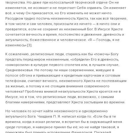
творчества. Но даже при колоссальной творческой отдаче Он не
изменяется, не иссякает и не перестает Себя отдавать. Он изменяет
всё, к чему Он прикасается, но Его изменить не может ничто.
Рассудком трудно постичь неизменность Христа, так как всё творение,
в том числе и сам человек, произошли из ничего — в ничто они и
превратятся, если не сохранит их неизменный Бог. В Иисусе Христе
сочетается вечность и время, постоянство и движение, древность и
актуальность, божественное и человеческое. «Я — Господь, я не
изменяюсь» [3].
К сожалению, религиозные люди, стараясь как бы «помочь» Богу
предстать перед миром неизменным, «обрядили» Его в древность,
«заморозили» в культуре первого столетия или, в лучшем случае,
Средневековья. Не потому ли наши современники, живущие в
полосе обгона и привыкающие к кредитным карточкам и сотовым
телефонам, считают вечного, неизменного Христа не поспевающим
за жизнью, а потому и не стоящим внимания современного
человека? Проблема мнимой неактуальности Христа кроется не в
Иисусе, но в том, что религиозные люди, возможно, с самыми
благими намерениями, представляют Христа застывшим во времени.
Но человек-то хочет найти неизменного и одновременно
актуального Бога. Чаадаев П. Я. написал когда-то: «Если бы в те
времена, когда я искал религии, я встретил бы в окружающей меня
среде готовую, я наверное принял бы её; но не найдя таковой, я
принуждён был принять исповедание Фенелонов, Паскалей,