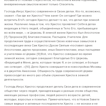
избавить от ложных стереотипов, но наполнить жизнь подлинным,
вневременным смыслом может только Спаситель.
Господь Иисус Христос современен в Своих делах. Кто-то, возможно,
скажет: «Так где же Христос? Чем занят Он сегодня? Где можно
встретить Его?» сегодня Христос делает то же, что делал при земной
жизни. Различие лишь в том, что Христос проявляет Себя в делах
верующих в Него людей, объединённых в Тело Его, пребывающее
во всём мире, — в Церковь. В земной жизни Христос был Апостолом
[7], Пророком [8], Благовестником, Пастырем, Учителем. Для
продолжения труда и осуществления Своих извечных замыслов в
последующие века Сам Христос Духом Святым «поставил одних
Апостолами, других пророками, иных Евангелистами, иных пастырями
и учителями» в Церкви. [9] Всё, что Христос совершал во время
земной жизни, сегодня совершает благодатью Его Церковь.
«Верующий в Меня, дела, которые творю Я, и он сотворит, и больше
сих сотворит...» [10]. Дело Христа совершается в новостройках Москвы
и в джунглях Амазонии. Обширность труда современной Церкви
превосходит во много раз объём служения Христа в земной
деятельности.
Господь Иисус Христос продолжает делать Свои дела в современном
обществе через людей, принадлежащих к разным слоям общества,
имеющих разные профессии, людей разного возраста: детей,
молодых, взрослых и пожилых. Примечательно, что в Новом Завете
самые видные и активные последователи Христа — не монахи и не