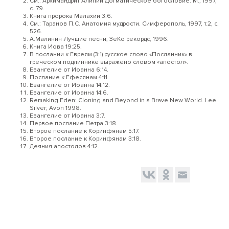
См.: Архимандрит Алипий Догматическое богословие. М., 1997,
с. 79.
Книга пророка Малахии 3:6.
См.: Таранов П.С. Анатомия мудрости. Симферополь, 1997, т.2, с.
526.
А.Малинин Лучшие песни, ЗеКо рекордс, 1996.
Книга Иова 19:25.
В послании к Евреям (3:1) русское слово «Посланник» в
греческом подлиннике выражено словом «апостол».
Евангелие от Иоанна 6:14.
Послание к Ефесянам 4:11.
Евангелие от Иоанна 14:12.
Евангелие от Иоанна 14:6.
Remaking Eden: Cloning and Beyond in a Brave New World. Lee
Silver; Avon 1998.
Евангелие от Иоанна 3:7.
Первое послание Петра 3:18.
Второе послание к Коринфянам 5:17.
Второе послание к Коринфянам 3:18.
Деяния апостолов 4:12.