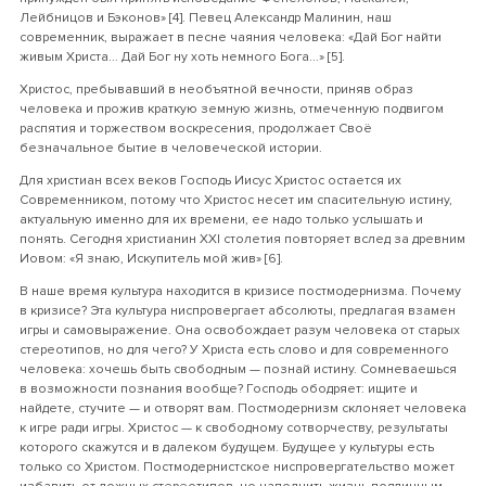
Лейбницов и Бэконов» [4]. Певец Александр Малинин, наш
современник, выражает в песне чаяния человека: «Дай Бог найти
живым Христа... Дай Бог ну хоть немного Бога...» [5].
Христос, пребывавший в необъятной вечности, приняв образ
человека и прожив краткую земную жизнь, отмеченную подвигом
распятия и торжеством воскресения, продолжает Своё
безначальное бытие в человеческой истории.
Для христиан всех веков Господь Иисус Христос остается их
Современником, потому что Христос несет им спасительную истину,
актуальную именно для их времени, ее надо только услышать и
понять. Сегодня христианин ХХI столетия повторяет вслед за древним
Иовом: «Я знаю, Искупитель мой жив» [6].
В наше время культура находится в кризисе постмодернизма. Почему
в кризисе? Эта культура ниспровергает абсолюты, предлагая взамен
игры и самовыражение. Она освобождает разум человека от старых
стереотипов, но для чего? У Христа есть слово и для современного
человека: хочешь быть свободным — познай истину. Сомневаешься
в возможности познания вообще? Господь ободряет: ищите и
найдете, стучите — и отворят вам. Постмодернизм склоняет человека
к игре ради игры. Христос — к свободному сотворчеству, результаты
которого скажутся и в далеком будущем. Будущее у культуры есть
только со Христом. Постмодернистское ниспровергательство может