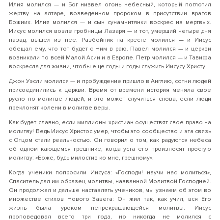
Илия молился — и Бог низвел огонь небесный, который поглотил
жертву на алтаре, возведенном пророком в присутствии врагов
Божиих. Илия молился — и сын сунамнитянки воскрес из мертвых.
Иисус молился возле гробницы Лазаря — и тот, умерший четыре дня
назад, вышел из нее. Разбойник на кресте молился — и Иисус
обещал ему, что тот будет с Ним в раю. Павел молился — и церкви
возникали по всей Малой Асии и в Европе. Петр молился — и Тавифа
воскресла для жизни, чтобы еще годы и годы служить Иисусу Христу.
Джон Уэсли молился — и пробуждение пришло в Англию, сотни людей
присоединились к церкви. Время от времени история меняла свое
русло по молитве людей, и это может случиться снова, если люди
преклонят колени в молитве веры.
Как будет славно, если миллионы христиан осуществят свое право на
молитву! Ведь Иисус Христос умер, чтобы это сообщество и эта связь
с Отцом стали реальностью. Он говорил о том, как радуются небеса
об одном кающемся грешнике, когда уста его произносят простую
молитву: «Боже, будь милостив ко мне, грешному».
Когда ученики попросили Иисуса: «Господи! научи нас молиться»,
Спаситель дал им образец молитвы, названной Молитвой Господней.
Он продолжал и дальше наставлять учеников, мы узнаем об этом во
множестве стихов Нового Завета: Он жил так, как учил, вся Его
жизнь была уроком непрекращающейся молитвы. Иисус
проповедовал всего три года, но никогда не молился с