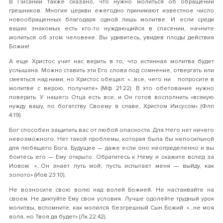
В Писании также сказано, что нужно молиться об обращении
грешников. Многие церкви ежегодно принимают известное число
новообращенных благодаря одной лишь молитве. И если среди
ваших знакомых есть кто-то нуждающийся в спасении, начните
молиться об этом человеке. Вы удивитесь, увидев плоды действия
Божия!
А еще Христос учит нас верить в то, что истинная молитва будет
услышана. Можно ставить эти Его слова под сомнение, отвергать или
смеяться над ними, но Христос обещал: «…все, чего ни попросите в
молитве с верою, получите» (Мф 21:22). В это обетование нужно
поверить. У нашего Отца есть все, и Он готов восполнить «всякую
нужду вашу, по богатству Своему в славе, Христом Иисусом» (Флп
4:19).
Бог способен защитить вас от любой опасности. Для Него нет ничего
невозможного. Нет такой проблемы, которая была бы непосильной
для любящего Бога. Будущее — даже если оно неопределенно и вы
боитесь его — Ему открыто. Обратитесь к Нему и скажите вслед за
Иовом: «…Он знает путь мой; пусть испытает меня — выйду, как
золото» (Иов 23:10).
Не возносите свою волю над волей Божией. Не настаивайте на
своем. Не диктуйте Ему свои условия. Лучше одолейте трудный урок
молитвы, вспомните, как молился безгрешный Сын Божий: «…не моя
воля, но Твоя да будет» (Лк 22:42).