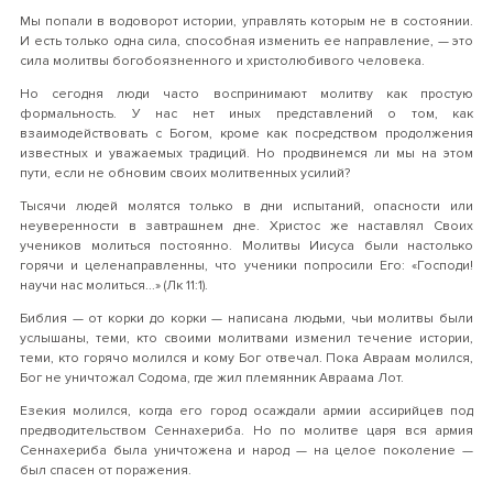
Мы попали в водоворот истории, управлять которым не в состоянии.
И есть только одна сила, способная изменить ее направление, — это
сила молитвы богобоязненного и христолюбивого человека.
Но сегодня люди часто воспринимают молитву как простую
формальность. У нас нет иных представлений о том, как
взаимодействовать с Богом, кроме как посредством продолжения
известных и уважаемых традиций. Но продвинемся ли мы на этом
пути, если не обновим своих молитвенных усилий?
Тысячи людей молятся только в дни испытаний, опасности или
неуверенности в завтрашнем дне. Христос же наставлял Своих
учеников молиться постоянно. Молитвы Иисуса были настолько
горячи и целенаправленны, что ученики попросили Его: «Господи!
научи нас молиться...» (Лк 11:1).
Библия — от корки до корки — написана людьми, чьи молитвы были
услышаны, теми, кто своими молитвами изменил течение истории,
теми, кто горячо молился и кому Бог отвечал. Пока Авраам молился,
Бог не уничтожал Содома, где жил племянник Авраама Лот.
Езекия молился, когда его город осаждали армии ассирийцев под
предводительством Сеннахериба. Но по молитве царя вся армия
Сеннахериба была уничтожена и народ — на целое поколение —
был спасен от поражения.