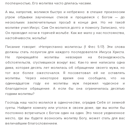
поспешностью, Его молитва часто длилась часами.
А мы, напротив, молимся быстро и небрежно: в спешке произносим
утром обрывки заученных стихов и прощаемся с Богом — до
нескольких заключительных просьб в конце дня. Но не такой
молитве учил Иисус. Сам Он молился долго и помногу. Записано, что
Он проводил ночи в горячей мольбе. Как же мало у нас постоянства,
настойчивости, мольбы!
Писание говорит: «Непрестанно молитесь» (1 Фес 5:17). Эти слова
должны стать лозунгом для каждого последователя Иисуса Христа.
Не прекращайте молитвы невзирая на безнадежность
обстоятельств, сгустившихся вокруг вас. Как-то мне написала одна
дама, которая десять лет молилась об обращении своего мужа, но
тот все более ожесточался. Я посоветовал ей не оставлять
молитвы. Через некоторое время она сообщила, что на
одиннадцатом году ее молитвы муж пережил чудесное и
благодатное обращение. А если бы она ограничилась десятью
годами молитвы?
Господь наш часто молился в одиночестве, оградив Себя от земной
суеты. Найдите комнату или уголок в своем доме, где вы могли бы
постоянно встречаться с Богом один на один. Это тихое уединенное
место, где вы будете возносить молитву Богу, может стать для вас
величайшим благословением.