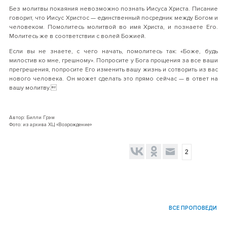
Без молитвы покаяния невозможно познать Иисуса Христа. Писание
говорит, что Иисус Христос — единственный посредник между Богом и
человеком. Помолитесь молитвой во имя Христа, и познаете Его.
Молитесь же в соответствии с волей Божией.
Если вы не знаете, с чего начать, помолитесь так: «Боже, будь
милостив ко мне, грешному». Попросите у Бога прощения за все ваши
прегрешения, попросите Его изменить вашу жизнь и сотворить из вас
нового человека. Он может сделать это прямо сейчас — в ответ на
вашу молитву.
Автор: Билли Грэм
Фото: из архива ХЦ «Возрождение»
2
ВСЕ ПРОПОВЕДИ