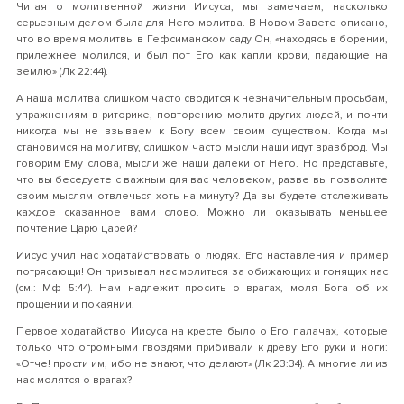
Читая о молитвенной жизни Иисуса, мы замечаем, насколько
серьезным делом была для Него молитва. В Новом Завете описано,
что во время молитвы в Гефсиманском саду Он, «находясь в борении,
прилежнее молился, и был пот Его как капли крови, падающие на
землю» (Лк 22:44).
А наша молитва слишком часто сводится к незначительным просьбам,
упражнениям в риторике, повторению молитв других людей, и почти
никогда мы не взываем к Богу всем своим существом. Когда мы
становимся на молитву, слишком часто мысли наши идут вразброд. Мы
говорим Ему слова, мысли же наши далеки от Него. Но представьте,
что вы беседуете с важным для вас человеком, разве вы позволите
своим мыслям отвлечься хоть на минуту? Да вы будете отслеживать
каждое сказанное вами слово. Можно ли оказывать меньшее
почтение Царю царей?
Иисус учил нас ходатайствовать о людях. Его наставления и пример
потрясающи! Он призывал нас молиться за обижающих и гонящих нас
(см.: Мф 5:44). Нам надлежит просить о врагах, моля Бога об их
прощении и покаянии.
Первое ходатайство Иисуса на кресте было о Его палачах, которые
только что огромными гвоздями прибивали к древу Его руки и ноги:
«Отче! прости им, ибо не знают, что делают» (Лк 23:34). А многие ли из
нас молятся о врагах?